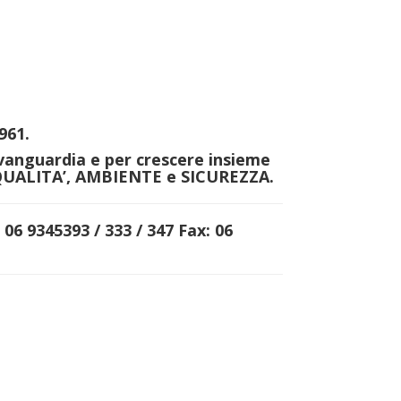
961.
vanguardia e per crescere insieme
UALITA’
,
AMBIENTE
e
SICUREZZA
.
06 9345393 / 333 / 347
Fax:
06