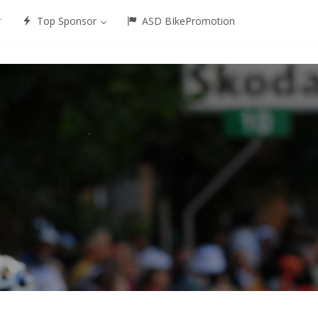
r
Top Sponsor
ASD BIkePromotion