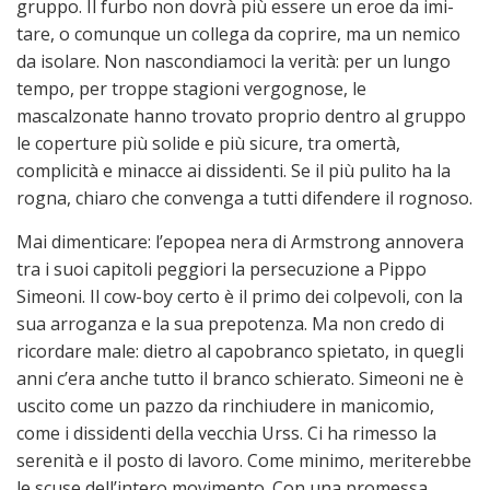
gruppo. Il furbo non dovrà più essere un eroe da imi­
tare, o comunque un collega da coprire, ma un nemico
da isolare. Non nascondiamoci la verità: per un lungo
tempo, per troppe stagioni vergognose, le
mascalzonate hanno trovato pro­prio dentro al gruppo
le coperture più solide e più sicure, tra omertà,
complicità e mi­nacce ai dissidenti. Se il più pu­lito ha la
rogna, chiaro che convenga a tutti difendere il rognoso.
Mai dimenticare: l’epopea nera di Arm­strong annovera
tra i suoi capitoli peggiori la persecuzione a Pippo
Simeoni. Il cow-boy certo è il primo dei colpevoli, con la
sua arroganza e la sua prepotenza. Ma non credo di
ricordare male: dietro al capobranco spietato, in quegli
anni c’era anche tutto il branco schierato. Simeoni ne è
uscito come un pazzo da rinchiudere in manicomio,
come i dissidenti della vecchia Urss. Ci ha rimesso la
serenità e il posto di lavoro. Come minimo, meriterebbe
le scuse dell’intero mo­vi­mento. Con una promessa