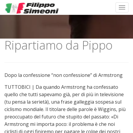
Toggl
Skip
to
content
Ripartiamo da Pippo
Dopo la confessione “non confessione” di Armstrong
TUTTOBICI | Da quando Armstrong ha confessato
quello che tutti sapevamo già, per di più in televisione
(tu pen­sa la serietà), una frase galleggia sospesa sul
ciclismo mondiale. Il titolare delle parole è Wiggins, più
preoccupato del futuro che stupito del passato: «Di
Armstrong mi importa po­co: il problema è che noi
ciclisti di oggi finiremo per pagare le col­pe dei nostri