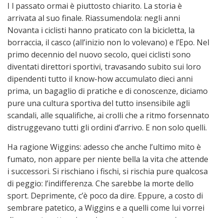
I l passato ormai è piuttosto chiarito. La storia è
arrivata al suo finale. Riassu­men­dola: negli anni
Novanta i ciclisti hanno praticato con la bicicletta, la
borraccia, il casco (all’inizio non lo volevano) e l’Epo. Nel
primo decennio del nuovo secolo, quei ciclisti sono
diventati direttori sportivi, travasando subito sui loro
dipendenti tutto il know-how accumulato dieci anni
prima, un ba­gaglio di pratiche e di conoscenze, diciamo
pure una cultura sportiva del tutto insensibile agli
scandali, alle squalifiche, ai crolli che a ritmo forsennato
di­struggevano tutti gli ordini d’ar­rivo. E non solo quelli.
Ha ragione Wiggins: adesso che anche l’ultimo mito è
fumato, non appare per niente bella la vita che attende
i successori. Si rischiano i fischi, si rischia pure qualcosa
di peggio: l’indifferenza. Che sarebbe la morte dello
sport. Deprimente, c’è poco da dire. Eppure, a costo di
sembrare patetico, a Wiggins e a quelli come lui vorrei