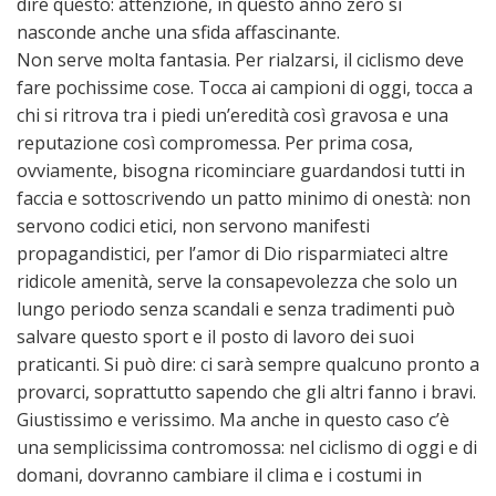
dire questo: at­tenzione, in questo anno zero si
nasconde anche una sfida affascinante.
Non serve molta fantasia. Per rialzarsi, il ciclismo deve
fare pochissime co­se. Tocca ai campioni di oggi, tocca a
chi si ritrova tra i piedi un’eredità così gravosa e una
reputazione così compromessa. Per prima cosa,
ovviamente, bi­sogna ricominciare guardandosi tutti in
faccia e sottoscrivendo un patto minimo di onestà: non
servono codici etici, non servono manifesti
propagandistici, per l’amor di Dio risparmiateci altre
ridicole amenità, serve la consapevolezza che solo un
lun­go periodo senza scandali e sen­za tradimenti può
salvare questo sport e il posto di lavoro dei suoi
praticanti. Si può dire: ci sarà sempre qualcuno pronto a
provarci, soprattutto sapendo che gli altri fanno i bravi.
Giu­stissimo e verissimo. Ma anche in questo caso c’è
una semplicissima contromossa: nel ciclismo di oggi e di
domani, do­vranno cambiare il clima e i co­stumi in